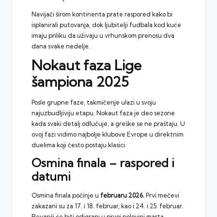
Navijači širom kontinenta prate raspored kako bi
isplanirali putovanja, dok ljubitelji fudbala kod kuće
imaju priliku da uživaju u vrhunskom prenosu dva
dana svake nedelje.
Nokaut faza Lige
šampiona 2025
Posle grupne faze, takmičenje ulazi u svoju
najuzbudljiviju etapu. Nokaut faza je deo sezone
kada svaki detalj odlučuje, a greške se ne praštaju. U
ovoj fazi vidimo najbolje klubove Evrope u direktnim
duelima koji često postaju klasici.
Osmina finala – raspored i
datumi
Osmina finala počinje u
februaru 2026.
Prvi mečevi
zakazani su za 17. i 18. februar, kao i 24. i 25. februar.
Revanši će biti odigrani u prvoj polovini marta,