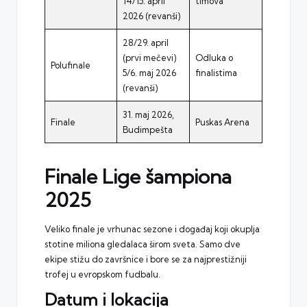
14/15. april
timova
2026 (revanši)
28/29. april
(prvi mečevi)
Odluka o
Polufinale
5/6. maj 2026
finalistima
(revanši)
31. maj 2026,
Finale
Puskas Arena
Budimpešta
Finale Lige šampiona
2025
Veliko finale je vrhunac sezone i događaj koji okuplja
stotine miliona gledalaca širom sveta. Samo dve
ekipe stižu do završnice i bore se za najprestižniji
trofej u evropskom fudbalu.
Datum i lokacija