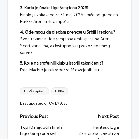
3. Kada je finale Lige šampiona 2025?
Finale je zakazano za 31. maj 2026. i biće odigrano na
Puskas Areni u Budimpešti.
4. Gde mogu da gledam prenose u Srbiji i regionu?
Sve utakmice Lige šampiona emituju se na Arena
Sport kanalima, a dostupne su i preko streaming
servisa.
5. Ko je najtrofejniji klub u istoriji takmičenja?
Real Madrid je rekorder sa 15 osvojenih titula.
Tags:
LigaŠampiona
UEFA
Last updated on 09/17/2025
Post
Previous Post
Next Post
navigation
Top 10 najvećih finala
Fantasy Liga
Lige šampiona svih
šampiona: saveti za