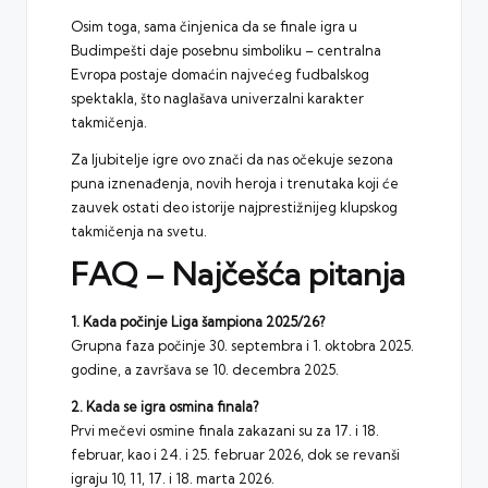
Osim toga, sama činjenica da se finale igra u
Budimpešti daje posebnu simboliku – centralna
Evropa postaje domaćin najvećeg fudbalskog
spektakla, što naglašava univerzalni karakter
takmičenja.
Za ljubitelje igre ovo znači da nas očekuje sezona
puna iznenađenja, novih heroja i trenutaka koji će
zauvek ostati deo istorije najprestižnijeg klupskog
takmičenja na svetu.
FAQ – Najčešća pitanja
1. Kada počinje
Liga šampiona
2025/26?
Grupna faza počinje 30. septembra i 1. oktobra 2025.
godine, a završava se 10. decembra 2025.
2. Kada se igra osmina finala?
Prvi mečevi osmine finala zakazani su za 17. i 18.
februar, kao i 24. i 25. februar 2026, dok se revanši
igraju 10, 11, 17. i 18. marta 2026.