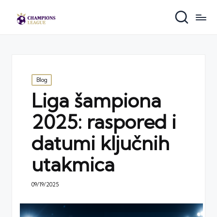
Posted
Blog
in
Liga šampiona
2025: raspored i
datumi ključnih
utakmica
09/19/2025