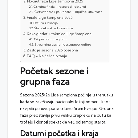
Nokaut faza Lige šampiona 2025
Osmina finala – raspored i datumi
Četvrtfinale i polufinale – ključne utakmice
Finale Lige šampiona 2025
Datum i lokacija
Šta očekivati od završnice
Kako gledati utakmice Lige šampiona
TV prenosi u regionu
Streaming opcije i dostupnost online
Zašto je sezona 2025 posebna
FAQ – Najčešća pitanja
Početak sezone i
grupna faza
Sezona 2025/26
Lige šampiona
počinje u trenutku
kada se završavaju nacionalni letnji odmori i kada
navijači ponovo pune tribine širom Evrope. Grupna
faza predstavlja prvu veliku prepreku na putu ka
trofeju i donosi spektakle već od samog starta.
Datumi početka i kraja