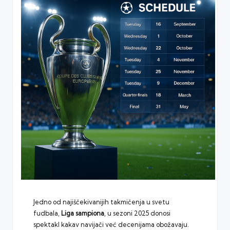
Jedno od najiščekivanijih takmičenja u svetu
fudbala,
Liga sampiona
, u sezoni 2025 donosi
spektakl kakav navijači već decenijama obožavaju.