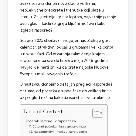
Svaka sezona donosi nove duele velikana,
neočekivane preokrete i trenutke koji ulaze u
istoriju. Za ljubitelje igre sa loptom, najvažnije pitanje
uvek glasi – kada se igraju ključni mečevi i kako
izgleda raspored?
Sezona 2025 obećava mnogo jer nas očekuje gust
kalendar, atraktivni okršaji u grupama i velika borba
u nokaut fazi. Od otvaranja takmičenja krajem
septembra, pa sve do finala u maju 2026. godine,
navijači će imati priliku da prate najbolje klubove
Evrope u misiji osvajanja trofeja.
U nastavku donosimo detaljan pregled rasporeda i
datuma, od početka grupne faze do velikog finala,
uz pregled načina kako da ispratite sve utakmice.
Table of Contents
Početak sezone i grupna faza
Datumi početka i kraja grupne faze
Najzanimljiviji mečevi po grupama