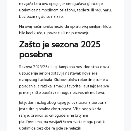
navijača bira ovu opciju jer omogućava gledanje
utakmica na mobilnom telefonu, tabletu ili računaru,
bez obzira gde se nalaze.
Na ovaj način svako može da isprati svoj omiljeni klub,
bilo kod kuće, u pokretu ili na putovanju.
Zašto je sezona 2025
posebna
Sezona 2025/26 u Ligi šampiona nosi dodatnu dozu
uzbuđenja jer predstavlja nastavak nove ere
evropskog fudbala. Klubovi ulažu rekordne sume u
pojačanja, a razlika između favorita i autsajdera sve
je manja, što obećava mnogo neizvesnih mečeva.
Još jedan razlog zbog kojeg je ova sezona posebna
jeste šira globalna dostupnost. Više nego ikada
ranije, prenosi su omogućeni na brojnim
platformama, pa navijači širom sveta mogu pratiti
utakmice bez obzira gde se nalazili.