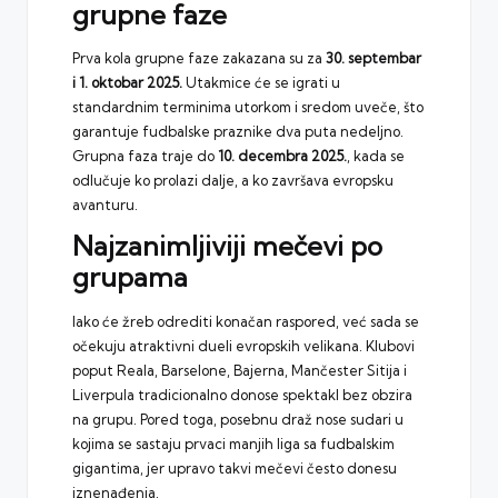
grupne faze
Prva kola grupne faze zakazana su za
30. septembar
i 1. oktobar 2025.
Utakmice će se igrati u
standardnim terminima utorkom i sredom uveče, što
garantuje fudbalske praznike dva puta nedeljno.
Grupna faza traje do
10. decembra 2025.
, kada se
odlučuje ko prolazi dalje, a ko završava evropsku
avanturu.
Najzanimljiviji mečevi po
grupama
Iako će žreb odrediti konačan raspored, već sada se
očekuju atraktivni dueli evropskih velikana. Klubovi
poput Reala, Barselone, Bajerna, Mančester Sitija i
Liverpula tradicionalno donose spektakl bez obzira
na grupu. Pored toga, posebnu draž nose sudari u
kojima se sastaju prvaci manjih liga sa fudbalskim
gigantima, jer upravo takvi mečevi često donesu
iznenađenja.