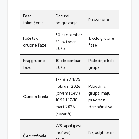
Faza
Datumi
Napomena
takmičenja
odigravanja
30. septembar
Početak
1. kolo grupne
/ 1. oktobar
grupne faze
faze
2025
Kraj grupne
10. decembar
Poslednje kolo
faze
2025
grupa
17/18. i 24/25.
februar 2026
Pobednici
(prvi mečevi)
grupa imaju
Osmina finala
10/11. i 17/18.
prednost
mart 2026
domaćinstva
(revanši)
7/8. april (prvi
mečevi)
Najboljih osam
Četvrtfinale