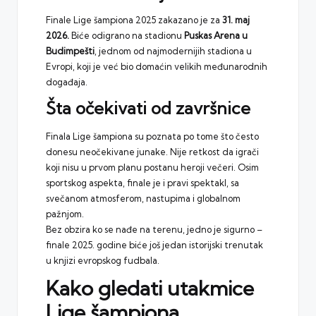
Finale Lige šampiona 2025 zakazano je za
31. maj
2026.
Biće odigrano na stadionu
Puskas Arena u
Budimpešti
, jednom od najmodernijih stadiona u
Evropi, koji je već bio domaćin velikih međunarodnih
događaja.
Šta očekivati od završnice
Finala Lige šampiona su poznata po tome što često
donesu neočekivane junake. Nije retkost da igrači
koji nisu u prvom planu postanu heroji večeri. Osim
sportskog aspekta, finale je i pravi spektakl, sa
svečanom atmosferom, nastupima i globalnom
pažnjom.
Bez obzira ko se nađe na terenu, jedno je sigurno –
finale 2025. godine biće još jedan istorijski trenutak
u knjizi evropskog fudbala.
Kako gledati utakmice
Lige šampiona