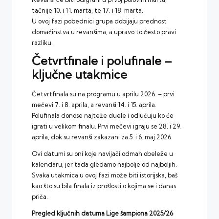
tačnije 10. i 11. marta, te 17. i 18. marta.
U ovoj fazi pobednici grupa dobijaju prednost
domaćinstva u revanšima, a upravo to često pravi
razliku.
Četvrtfinale i polufinale –
ključne utakmice
Četvrtfinala su na programu u aprilu 2026. – prvi
mečevi 7. i 8. aprila, a revanši 14. i 15. aprila.
Polufinala donose najteže duele i odlučuju ko će
igrati u velikom finalu. Prvi mečevi igraju se 28. i 29.
aprila, dok su revanši zakazani za 5. i 6. maj 2026.
Ovi datumi su oni koje navijači odmah obeleže u
kalendaru, jer tada gledamo najbolje od najboljih.
Svaka utakmica u ovoj fazi može biti istorijska, baš
kao što su bila finala iz prošlosti o kojima se i danas
priča.
Pregled ključnih datuma Lige šampiona 2025/26