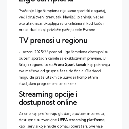
Praćenje Lige šampiona nije samo sportski događaj,
već i društveni trenutak. Navijači planiraju večeri
oko utakmica, okupljaju se u kafićima ili kod kuće i
prate duele koji privlače pažnju cele Evrope.
TV prenosi u regionu
U sezoni 2025/26 prenosi Lige šampiona dostupni su
putem sportskih kanala sa ekskluzivnim pravima. U
Srbiji i regionu to su
Arena Sport kanali
, koji pokrivaju
sve mečeve od grupne faze do finala. Gledaoci
mogu da prate utakmice uživo sa kompletnim
studijskim programom i analizama.
Streaming opcije i
dostupnost online
Za one koji preferiraju gledanje putem interneta,
dostupne su zvanične
UEFA
streaming platforme
,
kao i servisi koje nude domaći operateri. Sve više