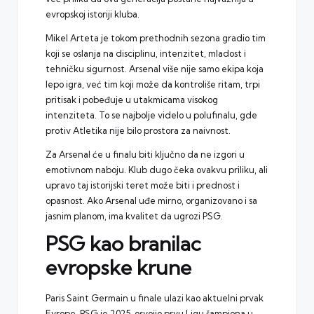
evropskoj istoriji kluba.
Mikel Arteta je tokom prethodnih sezona gradio tim
koji se oslanja na disciplinu, intenzitet, mladost i
tehničku sigurnost. Arsenal više nije samo ekipa koja
lepo igra, već tim koji može da kontroliše ritam, trpi
pritisak i pobeđuje u utakmicama visokog
intenziteta. To se najbolje videlo u polufinalu, gde
protiv Atletika nije bilo prostora za naivnost.
Za Arsenal će u finalu biti ključno da ne izgori u
emotivnom naboju. Klub dugo čeka ovakvu priliku, ali
upravo taj istorijski teret može biti i prednost i
opasnost. Ako Arsenal uđe mirno, organizovano i sa
jasnim planom, ima kvalitet da ugrozi PSG.
PSG kao branilac
evropske krune
Paris Saint Germain u finale ulazi kao aktuelni prvak
Evrope. PSG je 2025. osvojio prvu Ligu šampiona u