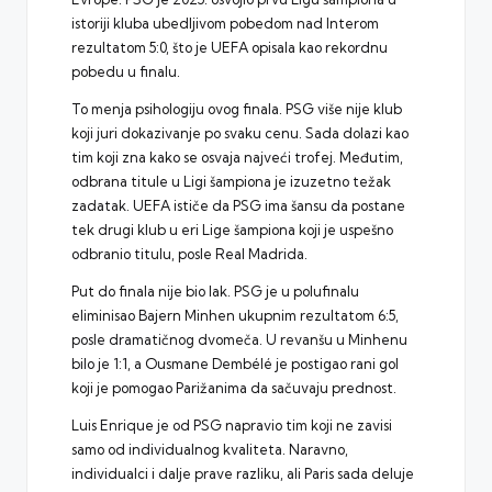
istoriji kluba ubedljivom pobedom nad Interom
rezultatom 5:0, što je UEFA opisala kao rekordnu
pobedu u finalu.
To menja psihologiju ovog finala. PSG više nije klub
koji juri dokazivanje po svaku cenu. Sada dolazi kao
tim koji zna kako se osvaja najveći trofej. Međutim,
odbrana titule u Ligi šampiona je izuzetno težak
zadatak. UEFA ističe da PSG ima šansu da postane
tek drugi klub u eri Lige šampiona koji je uspešno
odbranio titulu, posle Real Madrida.
Put do finala nije bio lak. PSG je u polufinalu
eliminisao Bajern Minhen ukupnim rezultatom 6:5,
posle dramatičnog dvomeča. U revanšu u Minhenu
bilo je 1:1, a Ousmane Dembélé je postigao rani gol
koji je pomogao Parižanima da sačuvaju prednost.
Luis Enrique je od PSG napravio tim koji ne zavisi
samo od individualnog kvaliteta. Naravno,
individualci i dalje prave razliku, ali Paris sada deluje