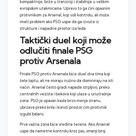
kompaktnije, brže u tranziciji i stabilnije u velikim
evropskim utakmicama. Upravo to ga čini opasnim
protivnikom za Arsenal, koji voli kontrolu, ali može
imati problem ako PSG uspe da ga izvuče iz
strukture i napadne prostor iza leđa.
Taktički duel koji može
odlučiti finale PSG
protiv Arsenala
Finale PSG protiv Arsenala biće duel dva tima koji
žele loptu, ali ne moraju nužno da dominiraju na isti
način. Arsenal često gradi napade strpljivo, preko
centralnih vezista i bekova koji ulaze u unutrašnje
zone. PSG je opasan kada brzo menja stranu,
ubrzava preko krila i koristi prostor čim protivnik
izgubi balans.
Prva važna zona biće sredina terena. Ako Arsenal
uspe da nametne kontrolu kroz pas, smanji broj