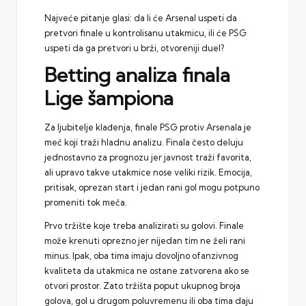
Najveće pitanje glasi: da li će Arsenal uspeti da
pretvori finale u kontrolisanu utakmicu, ili će PSG
uspeti da ga pretvori u brži, otvoreniji duel?
Betting analiza finala
Lige šampiona
Za ljubitelje klađenja, finale PSG protiv Arsenala je
meč koji traži hladnu analizu. Finala često deluju
jednostavno za prognozu jer javnost traži favorita,
ali upravo takve utakmice nose veliki rizik. Emocija,
pritisak, oprezan start i jedan rani gol mogu potpuno
promeniti tok meča.
Prvo tržište koje treba analizirati su golovi. Finale
može krenuti oprezno jer nijedan tim ne želi rani
minus. Ipak, oba tima imaju dovoljno ofanzivnog
kvaliteta da utakmica ne ostane zatvorena ako se
otvori prostor. Zato tržišta poput ukupnog broja
golova, gol u drugom poluvremenu ili oba tima daju