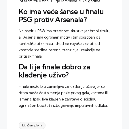
Interom 5:0 u finalu Lige šampiona 2025. godine.
Ko ima veće šanse u finalu
PSG protiv Arsenala?
Na papiru, PSG ima prednost iskustva jer brani titulu,
ali Arsenal ima ogroman motiv i tim sposoban da
kontroliše utakmicu. Ishod će najviše zavisiti od
kontrole sredine terena, tranzicije i reakcije na
pritisak finala.
Da li je finale dobro za
klađenje uživo?
Finale može biti zanimljivo za klađenje uživo jer se
ritam meča često menja posle prvog gola, kartona ili
izmena. Ipak, live klađenje zahteva disciplinu,
ograničen budžet i izbegavanje impulsivnih odluka.
Tags:
LigaŠampiona