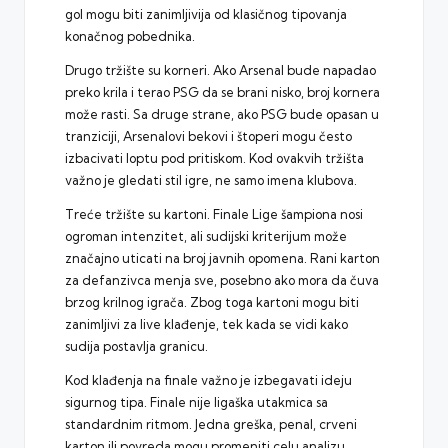
gol mogu biti zanimljivija od klasičnog tipovanja
konačnog pobednika.
Drugo tržište su korneri. Ako Arsenal bude napadao
preko krila i terao PSG da se brani nisko, broj kornera
može rasti. Sa druge strane, ako PSG bude opasan u
tranziciji, Arsenalovi bekovi i štoperi mogu često
izbacivati loptu pod pritiskom. Kod ovakvih tržišta
važno je gledati stil igre, ne samo imena klubova.
Treće tržište su kartoni. Finale Lige šampiona nosi
ogroman intenzitet, ali sudijski kriterijum može
značajno uticati na broj javnih opomena. Rani karton
za defanzivca menja sve, posebno ako mora da čuva
brzog krilnog igrača. Zbog toga kartoni mogu biti
zanimljivi za live klađenje, tek kada se vidi kako
sudija postavlja granicu.
Kod klađenja na finale važno je izbegavati ideju
sigurnog tipa. Finale nije ligaška utakmica sa
standardnim ritmom. Jedna greška, penal, crveni
karton ili povreda mogu promeniti celu analizu.