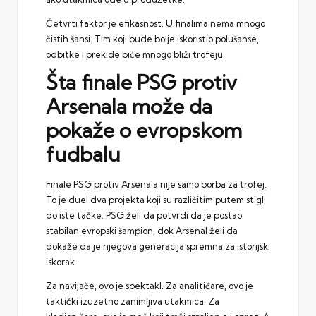
Četvrti faktor je efikasnost. U finalima nema mnogo
čistih šansi. Tim koji bude bolje iskoristio polušanse,
odbitke i prekide biće mnogo bliži trofeju.
Šta finale PSG protiv
Arsenala može da
pokaže o evropskom
fudbalu
Finale PSG protiv Arsenala nije samo borba za trofej.
To je duel dva projekta koji su različitim putem stigli
do iste tačke. PSG želi da potvrdi da je postao
stabilan evropski šampion, dok Arsenal želi da
dokaže da je njegova generacija spremna za istorijski
iskorak.
Za navijače, ovo je spektakl. Za analitičare, ovo je
taktički izuzetno zanimljiva utakmica. Za