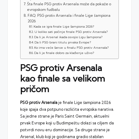
Šta finale PSG protiv Arsenala može da pokaže o
evropskom fudbalu
FAQ: PSG protiv Arsenala i finale Lige šampiona
2026
Kada se igra finale Lige šampiona 2026?
U koliko sati počinje finale PSG protiv Arsenala?
Da li je Arsenal ikada osvojio Ligu šampiona?
Da li PSG brani titulu prvaka Evrope?
Ko ima veće šanse u finalu PSG protiv Arsenala?
Da li je finale dobro za klađenje uživo?
PSG protiv Arsenala
kao finale sa velikom
pričom
PSG protiv Arsenala
je finale
Lige šampiona
2026
koje spaja dva potpuno različita evropska narativa.
Sa jedne strane je Paris Saint Germain, aktuelni
prvak Evrope koji u Budimpeštu dolazi sa ciljem da
potvrdi novu eru dominacije. Sa druge strane je
Arsenal, klub koji je godinama gradio stabilan