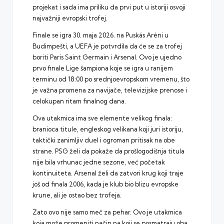
projekat i sada ima priliku da prvi put u istoriji osvoji
najvažniji evropski trofej.
Finale se igra 30. maja 2026. na Puskás Aréni u
Budimpešti, a
UEFA
je potvrdila da će se za trofej
boriti Paris Saint Germain i Arsenal. Ovo je ujedno
prvo finale Lige šampiona koje se igra u ranijem
terminu od 18:00 po srednjoevropskom vremenu, što
je važna promena za navijače, televizijske prenose i
celokupan ritam finalnog dana.
Ova utakmica ima sve elemente velikog finala:
branioca titule, engleskog velikana koji juri istoriju,
taktički zanimljiv duel i ogroman pritisak na obe
strane. PSG želi da pokaže da prošlogodišnja titula
nije bila vrhunac jedne sezone, već početak
kontinuiteta. Arsenal želi da zatvori krug koji traje
još od finala 2006, kada je klub bio blizu evropske
krune, ali je ostao bez trofeja.
Zato ovo nije samo meč za pehar. Ovo je utakmica
koja može promeniti način na koji se posmatraju oba