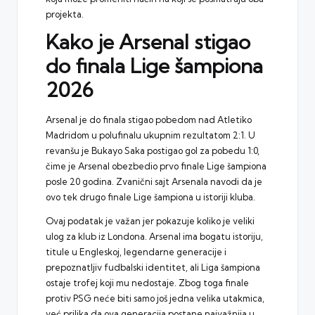
projekta.
Kako je Arsenal stigao
do finala Lige šampiona
2026
Arsenal je do finala stigao pobedom nad Atletiko
Madridom u polufinalu ukupnim rezultatom 2:1. U
revanšu je Bukayo Saka postigao gol za pobedu 1:0,
čime je Arsenal obezbedio prvo finale Lige šampiona
posle 20 godina. Zvanični sajt Arsenala navodi da je
ovo tek drugo finale Lige šampiona u istoriji kluba.
Ovaj podatak je važan jer pokazuje koliko je veliki
ulog za klub iz Londona. Arsenal ima bogatu istoriju,
titule u Engleskoj, legendarne generacije i
prepoznatljiv fudbalski identitet, ali
Liga šampiona
ostaje trofej koji mu nedostaje. Zbog toga finale
protiv PSG neće biti samo još jedna velika utakmica,
već prilika da ova generacija postane najvažnija u