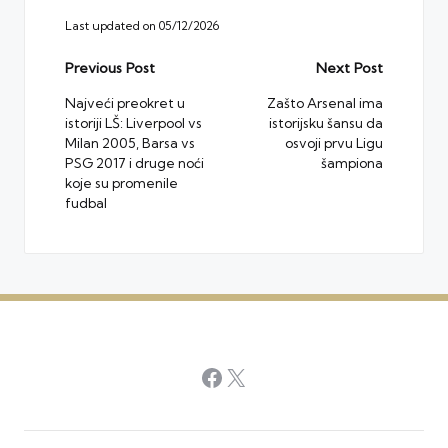
Last updated on 05/12/2026
Post
Previous Post
Next Post
navigation
Najveći preokret u
Zašto Arsenal ima
istoriji LŠ: Liverpool vs
istorijsku šansu da
Milan 2005, Barsa vs
osvoji prvu Ligu
PSG 2017 i druge noći
šampiona
koje su promenile
fudbal
Facebook
X