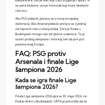
kladioničare, ovo je meč koji traži strpljenje i oprez. A
za same klubove, ovo je trenutak koji može obeležiti
celu eru.
Ako PSG pobedi, pričaće se o novoj evropskoj
dominaciji. Ako Arsenal pobedi, pričaće se o jednoj
od najvećih noći u istoriji kluba. Zato je finale u
Budimpešti mnogo više od obične utakmice. To je
susret prošlog šampiona i tima koji želi da prvi put
postane kralj Evrope.
FAQ: PSG protiv
Arsenala i finale Lige
šampiona 2026
Kada se igra finale Lige
šampiona 2026?
Finale Lige šampiona 2026 igra se 30. maja 2026. na
Puskás Aréni u Budimpešti. UEFA je potvrdila da se