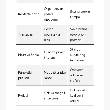
Organizovan
Brza promena
Kontrola ritma
posed i
tempa
disciplina
Dobar
Veća brzina u
Tranzicija
povratak u
otvorenom
blok
prostoru
Status
Glad za prvom
Iskustvo finala
aktuelnog
titulom
šampiona
Obaveza
Psihološki
Motiv istorijske
odbrane
pritisak
šanse
trofeja
Individualni
Fizička snaga i
Prekidi
kvalitet i
struktura
odbici