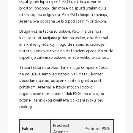
izgubljenih lopti i spreči PSG da trči u otvoren
prostor, londonski tim može da spusti utakmicu u
ritam koji mu odgovara. Ako PSG dobije tranziciju,
Arsenalova odbrana će biti pod stalnim pritiskom.
Druga važna tačka su bokovi. PSG ima brzinu i
kvalitet u situacijama jedan na jedan, dok Arsenal
ima krilne igrače koji mogu da napadnu izolacije i
nateraju bekove rivala na defanzivni oprez. Ko bude
uspešnije zatvarao bokove, imaće veliku prednost.
Treća tačka su prekidi. Finala Lige šampiona često
ne odlučuje samo lep napad, već detalj: korner,
slobodan udarac, odbijena lopta ili greška pod
pritiskom. Arsenal je fizički moćan i dobro
organizovan u prekidima, dok PSG ima dovoljno
brzine i tehničkog kvaliteta da kazni svaku lošu
reakciju.
Prednost
Faktor
Prednost PSG
Arsenala