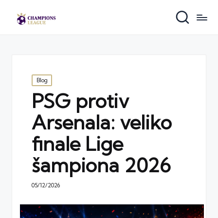
Posted
Blog
in
PSG protiv
Arsenala: veliko
finale Lige
šampiona 2026
05/12/2026