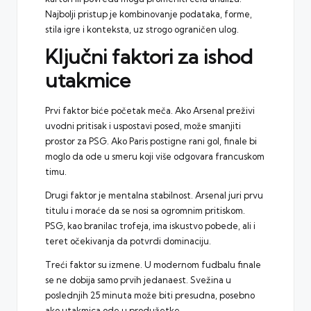
Najbolji pristup je kombinovanje podataka, forme,
stila igre i konteksta, uz strogo ograničen ulog.
Ključni faktori za ishod
utakmice
Prvi faktor biće početak meča. Ako Arsenal preživi
uvodni pritisak i uspostavi posed, može smanjiti
prostor za PSG. Ako Paris postigne rani gol, finale bi
moglo da ode u smeru koji više odgovara francuskom
timu.
Drugi faktor je mentalna stabilnost. Arsenal juri prvu
titulu i moraće da se nosi sa ogromnim pritiskom.
PSG, kao branilac trofeja, ima iskustvo pobede, ali i
teret očekivanja da potvrdi dominaciju.
Treći faktor su izmene. U modernom fudbalu finale
se ne dobija samo prvih jedanaest. Svežina u
poslednjih 25 minuta može biti presudna, posebno
ako utakmica ode u produžetke.