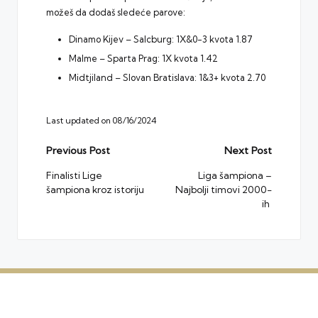
možeš da dodaš sledeće parove:
Dinamo Kijev – Salcburg: 1X&0-3 kvota 1.87
Malme – Sparta Prag: 1X kvota 1.42
Midtjiland – Slovan Bratislava: 1&3+ kvota 2.70
Last updated on 08/16/2024
Post
Previous Post
Next Post
navigation
Finalisti Lige
Liga šampiona –
šampiona kroz istoriju
Najbolji timovi 2000-
ih