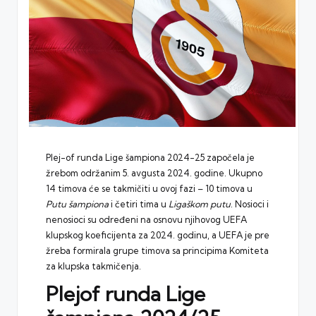
Plej-of runda Lige šampiona 2024-25 započela je
žrebom održanim 5. avgusta 2024. godine. Ukupno
14 timova će se takmičiti u ovoj fazi – 10 timova u
Putu šampiona
i četiri tima u
Ligaškom putu
. Nosioci i
nenosioci su određeni na osnovu njihovog
UEFA
klupskog koeficijenta za 2024. godinu, a UEFA je pre
žreba formirala grupe timova sa principima Komiteta
za klupska takmičenja.
Plejof runda Lige