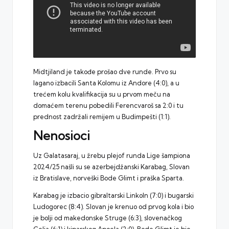
Midtjiland je takođe prošao dve runde. Prvo su
lagano izbacili Santa Kolomu iz Andore (4:0), a u
trećem kolu kvalifikacija su u prvom meču na
domaćem terenu pobedili Ferencvaroš sa 2:0 i tu
prednost zadržali remijem u Budimpešti (1:1).
Nenosioci
Uz Galatasaraj, u žrebu plejof runda Lige šampiona
2024/25 našli su se azerbejdžanski Karabag, Slovan
iz Bratislave, norveški Bode Glimt i praška Sparta.
Karabag je izbacio gibraltarski Linkoln (7:0) i bugarski
Ludogorec (8:4). Slovan je krenuo od prvog kola i bio
je bolji od makedonske Struge (6:3), slovenačkog