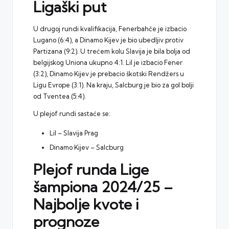
Ligaški put
U drugoj rundi kvalifikacija, Fenerbahče je izbacio
Lugano (6:4), a Dinamo Kijev je bio ubedljiv protiv
Partizana (9:2). U trećem kolu Slavija je bila bolja od
belgijskog Uniona ukupno 4:1. Lil je izbacio Fener
(3:2), Dinamo Kijev je prebacio škotski Rendžers u
Ligu Evrope (3:1). Na kraju, Salcburg je bio za gol bolji
od Tventea (5:4).
U plejof rundi sastaće se:
Lil – Slavija Prag
Dinamo Kijev – Salcburg
Plejof runda Lige
šampiona 2024/25 –
Najbolje kvote i
prognoze