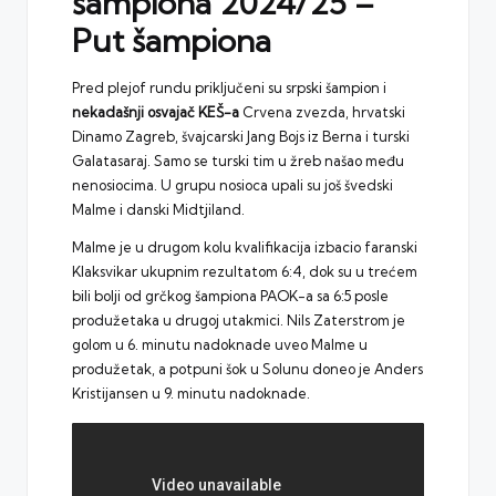
šampiona 2024/25 –
Put šampiona
Pred plejof rundu priključeni su srpski šampion i
nekadašnji osvajač KEŠ-a
Crvena zvezda, hrvatski
Dinamo Zagreb, švajcarski Jang Bojs iz Berna i turski
Galatasaraj. Samo se turski tim u žreb našao među
nenosiocima. U grupu nosioca upali su još švedski
Malme i danski Midtjiland.
Malme je u drugom kolu
kvalifikacija
izbacio faranski
Klaksvikar ukupnim rezultatom 6:4, dok su u trećem
bili bolji od grčkog šampiona PAOK-a sa 6:5 posle
produžetaka u drugoj utakmici. Nils Zaterstrom je
golom u 6. minutu nadoknade uveo Malme u
produžetak, a potpuni šok u Solunu doneo je Anders
Kristijansen u 9. minutu nadoknade.