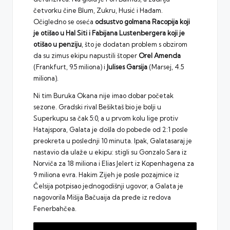
četvorku čine Blum, Zukru, Husić i Hađam.
Očigledno se oseća
odsustvo golmana Racopija koji
je otišao u Hal Siti i Fabijana Lustenbergera koji je
otišao u penziju
, što je dodatan problem s obzirom
da su zimus ekipu napustili štoper
Orel Amenda
(Frankfurt, 9.5 miliona) i
Julises Garsija
(Marsej, 4.5
miliona).
Ni tim Buruka Okana nije imao dobar početak
sezone. Gradski rival Bešiktaš bio je bolji u
Superkupu sa čak 5:0, a u prvom kolu lige protiv
Hatajspora, Galata je došla do pobede od 2:1 posle
preokreta u poslednji 10 minuta. Ipak, Galatasaraj je
nastavio da ulaže u ekipu: stigli su Gonzalo Sara iz
Norviča za 18 miliona i Elias Jelert iz Kopenhagena za
9 miliona evra. Hakim Zijeh je posle pozajmice iz
Čelsija potpisao jednogodišnji ugovor, a Galata je
nagovorila Mišija Bačuaija da pređe iz redova
Fenerbahčea.