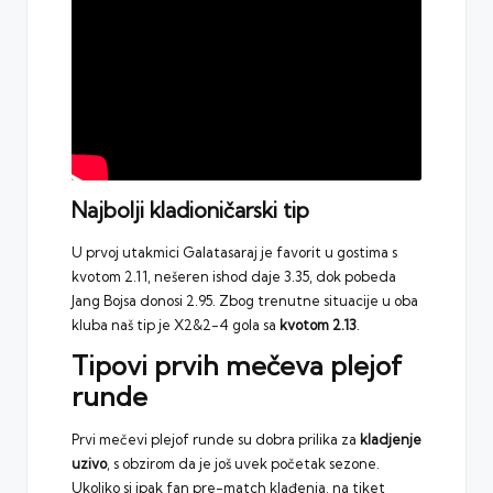
Najbolji kladioničarski tip
U prvoj utakmici Galatasaraj je favorit u gostima s
kvotom 2.11, nešeren ishod daje 3.35, dok pobeda
Jang Bojsa donosi 2.95. Zbog trenutne situacije u oba
kluba naš tip je X2&2-4 gola sa
kvotom 2.13
.
Tipovi prvih mečeva plejof
runde
Prvi mečevi plejof runde su dobra prilika za
kladjenje
uzivo
, s obzirom da je još uvek početak sezone.
Ukoliko si ipak fan pre-match klađenja, na tiket