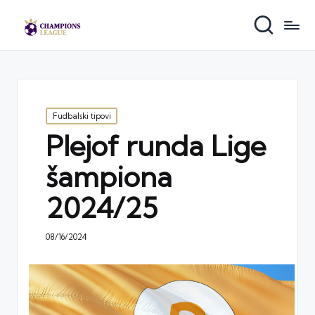
Posted
Fudbalski tipovi
in
Plejof runda Lige
šampiona
2024/25
08/16/2024