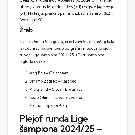
Celja (6:1) i kiparskog Apoela (2:0). Bode Glimt je bio
ubedljiv protiv letonskog RFS (7:1) i poljske Jagelonije
(5:1). Na kraju, praška Sparta je izbacila Šamrok (6:2) i
Steauu (4:3).
Žreb
Na izvlačenju 5. avgusta, pred završetak trećeg kola,
izvučeni su parovi i posle odigranih mečeva, plejof
runda Lige šampiona 2024/25 u Putu šampiona
izgleda ovako:
Jang Bojs – Galatasaraj
Dinamo Zagreb – Karabag
Midtjiland – Slovan Bratislava
Bode Glimt – Crvena zvezda
Malme – Sparta Prag
Plejof runda Lige
šampiona 2024/25 –