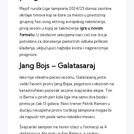
Plejof runda Lige šampiona 2024/25 donosi završne
okršaje timova koji se bore za mesto u prestižnoj
grupnoj fazi ovog elitnog evropskog takmičenja,
prvoj sezoni u kojoj se takmičenje
igra u novom
formatu
. U sledećim sekcijama naći ćeš sve što je
potrebno za donošenje pametnih odluka prilikom
klađenja, uključujući najbolje kvote i najpreciznije
prognoze.
Jang Bojs – Galatasaraj
Iako nije idealno počeo sezonu, Galatasaraj jeste
veliki favorit protiv Jang Bojsa, pogotovo s obzirom na
katastrofalan početak sezone švajcarske ekipe. Tim
iz Berna u prvih pet kola lige ima samo dva boda i
primio je čak 13 golova. Novi trener Patrik Ramen u
slučaju neuspeha protiv turskog šampiona mogao bi
da napusti tim posle samo nekoliko meseci.
Švajcarski šampion na teren izlazi u formaciji sa 4
defanzivca. Na giolu je Fon Balmus, a zadnju