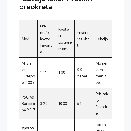
preokreta
Pre
Kvote
meča
Finalni
u
Meč
kvote
rezulta
Lekcija
poluvre
favorit
t
menu
a
Milan
Momen
vs
3:3
tum
1.60
1.05
Liverpo
penali
menja
ol 2005
sve
Pritisak
PSG vs
lomi
Barcelo
3.20
10.00
6:1
favorit
na 2017
e
Jedan
Ajax vs