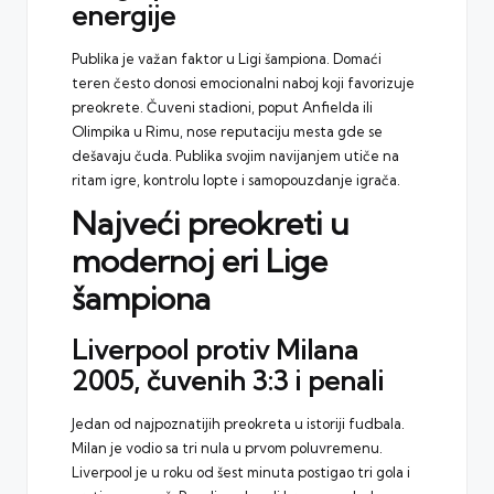
energije
Publika je važan faktor u Ligi šampiona. Domaći
teren često donosi emocionalni naboj koji favorizuje
preokrete. Čuveni stadioni, poput Anfielda ili
Olimpika u Rimu, nose reputaciju mesta gde se
dešavaju čuda. Publika svojim navijanjem utiče na
ritam igre, kontrolu lopte i samopouzdanje igrača.
Najveći preokreti u
modernoj eri Lige
šampiona
Liverpool protiv Milana
2005, čuvenih 3:3 i penali
Jedan od najpoznatijih preokreta u istoriji fudbala.
Milan je vodio sa tri nula u prvom poluvremenu.
Liverpool je u roku od šest minuta postigao tri gola i