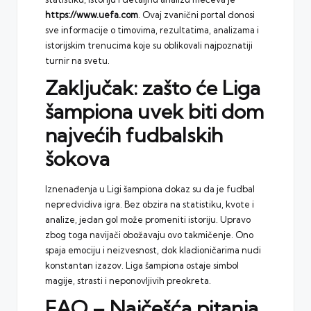
https://www.uefa.com
. Ovaj zvanični portal donosi
sve informacije o timovima, rezultatima, analizama i
istorijskim trenucima koje su oblikovali najpoznatiji
turnir na svetu.
Zaključak: zašto će Liga
šampiona uvek biti dom
najvećih fudbalskih
šokova
Iznenađenja u Ligi šampiona dokaz su da je fudbal
nepredvidiva igra. Bez obzira na statistiku, kvote i
analize, jedan gol može promeniti istoriju. Upravo
zbog toga navijači obožavaju ovo takmičenje. Ono
spaja emociju i neizvesnost, dok kladioničarima nudi
konstantan izazov. Liga šampiona ostaje simbol
magije, strasti i neponovljivih preokreta.
FAQ – Najčešća pitanja