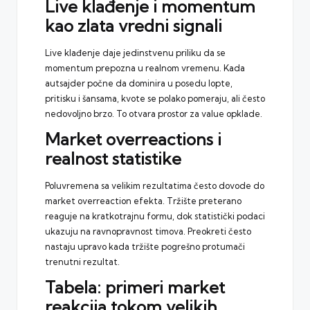
Live klađenje i momentum
kao zlata vredni signali
Live klađenje daje jedinstvenu priliku da se
momentum prepozna u realnom vremenu. Kada
autsajder počne da dominira u posedu lopte,
pritisku i šansama, kvote se polako pomeraju, ali često
nedovoljno brzo. To otvara prostor za value opklade.
Market overreactions i
realnost statistike
Poluvremena sa velikim rezultatima često dovode do
market overreaction efekta. Tržište preterano
reaguje na kratkotrajnu formu, dok statistički podaci
ukazuju na ravnopravnost timova. Preokreti često
nastaju upravo kada tržište pogrešno protumači
trenutni rezultat.
Tabela: primeri market
reakcija tokom velikih