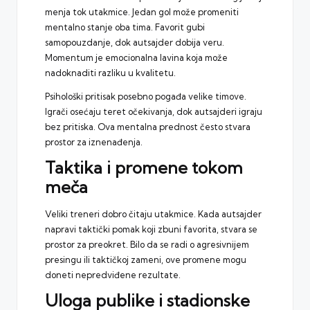
menja tok utakmice. Jedan gol može promeniti
mentalno stanje oba tima. Favorit gubi
samopouzdanje, dok autsajder dobija veru.
Momentum je emocionalna lavina koja može
nadoknaditi razliku u kvalitetu.
Psihološki pritisak posebno pogađa velike timove.
Igrači osećaju teret očekivanja, dok autsajderi igraju
bez pritiska. Ova mentalna prednost često stvara
prostor za iznenađenja.
Taktika i promene tokom
meča
Veliki treneri dobro čitaju utakmice. Kada autsajder
napravi taktički pomak koji zbuni favorita, stvara se
prostor za preokret. Bilo da se radi o agresivnijem
presingu ili taktičkoj zameni, ove promene mogu
doneti nepredviđene rezultate.
Uloga publike i stadionske