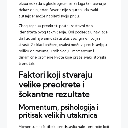
ekipa nekada izgleda ogromna, ali
Liga šampiona
je
dokaz da nijedan favorit nije siguran i da svaki
autsajder može napisati svoju priču.
Zbog toga su preokreti postali sastavni deo
identiteta ovog takmičenja. Oni podsećaju navijače
da fudbal nije samo statistika, već igra emocija i
strasti. Za kladioničare, ovakvi mečevi predstavljaju
priliku da razumeju psihologiju, momentum i
dinamične promene kvota koje prate svaki istorijski
trenutak.
Faktori koji stvaraju
velike preokrete i
šokantne rezultate
Momentum, psihologija i
pritisak velikih utakmica
Momentum u fudbalu predstavlja nalet energije koji