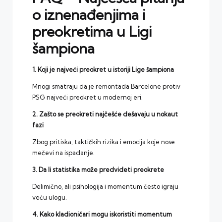
o iznenađenjima i
preokretima u Ligi
šampiona
1. Koji je najveći preokret u istoriji Lige šampiona
Mnogi smatraju da je remontada Barcelone protiv
PSG najveći preokret u modernoj eri.
2. Zašto se preokreti najčešće dešavaju u nokaut
fazi
Zbog pritiska, taktičkih rizika i emocija koje nose
mečevi na ispadanje.
3. Da li statistika može predvideti preokrete
Delimično, ali psihologija i momentum često igraju
veću ulogu.
4. Kako kladioničari mogu iskoristiti momentum