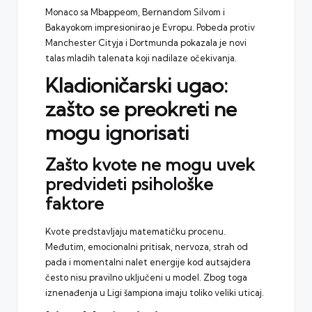
Monaco sa Mbappeom, Bernandom Silvom i
Bakayokom impresionirao je Evropu. Pobeda protiv
Manchester Cityja i Dortmunda pokazala je novi
talas mladih talenata koji nadilaze očekivanja.
Kladioničarski ugao:
zašto se preokreti ne
mogu ignorisati
Zašto kvote ne mogu uvek
predvideti psihološke
faktore
Kvote predstavljaju matematičku procenu.
Međutim, emocionalni pritisak, nervoza, strah od
pada i momentalni nalet energije kod autsajdera
često nisu pravilno uključeni u model. Zbog toga
iznenađenja u Ligi šampiona imaju toliko veliki uticaj.