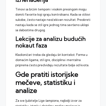
Timovi sa brzim tempom i visokim presingom mogu
slomiti favorite koji igraju kontrolisano. Kada se stilovi
sukobe, često nastaje neočekivan rezultat. Preokreti
nastaju kada se stil igre jednog tima savršeno uklopi
sa slabostima drugog.
Lekcije za analizu budućih
nokaut faza
Kladioničari treba da gledaju širi kontekst. Forma u
domaćim ligama, stil igre, disciplina i mentalna
priprema često predviđaju rezultate bolje od kvota.
Gde pratiti istorijske
mečeve, statistiku i
analize
Za sve ljubitelje Lige šampiona, najbolji izvor za
statistiku, istoriju i detaljnu analizu mečeva je