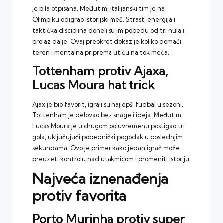
je bila otpisana. Međutim, italijanski tim je na
Olimpiku odigrao istorijski meč. Strast, energija i
taktička disciplina doneli su im pobedu od tri nula i
prolaz dalje. Ovaj preokret dokaz je koliko domaći
teren i mentalna priprema utiču na tok meča.
Tottenham protiv Ajaxa,
Lucas Moura hat trick
Ajax je bio favorit, igrali su najlepši fudbal u sezoni.
Tottenham je delovao bez snage i ideja. Međutim,
Lucas Moura je u drugom poluvremenu postigao tri
gola, uključujući pobednički pogodak u poslednjim
sekundama. Ovo je primer kako jedan igrač može
preuzeti kontrolu nad utakmicom i promeniti istoriju.
Najveća iznenađenja
protiv favorita
Porto Murinha protiv super