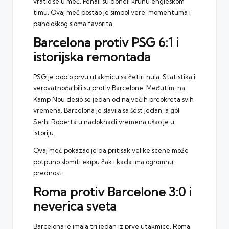
vratio se u meč. Penali su doneli krunu engleskom
timu. Ovaj meč postao je simbol vere, momentuma i
psihološkog sloma favorita.
Barcelona protiv PSG 6:1 i
istorijska remontada
PSG je dobio prvu utakmicu sa četiri nula. Statistika i
verovatnoća bili su protiv Barcelone. Međutim, na
Kamp Nou desio se jedan od najvećih preokreta svih
vremena. Barcelona je slavila sa šest jedan, a gol
Serhi Roberta u nadoknadi vremena ušao je u
istoriju.
Ovaj meč pokazao je da pritisak velike scene može
potpuno slomiti ekipu čak i kada ima ogromnu
prednost.
Roma protiv Barcelone 3:0 i
neverica sveta
Barcelona je imala tri jedan iz prve utakmice. Roma