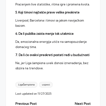
Praćenjem live statistike, ritma igre i promena kvota.
5. Koji timovi najčešće prave velike preokrete
Liverpool, Barcelona i timovi sa jakom navijačkom
bazom.
6. Da li publika zaista menja tok utakmice
Da, emocionalna energija utiče na samopouzdanje
domaćeg tima.
7. Da li će ovakvi preokreti postati ređi u budućnosti
Ne, jer Liga šampiona uvek donosi iznenađenja, bez
obzira na trendove.
Tags:
LigaŠampiona
uspesi
Last updated on 11/27/2025
Post
Previous Post
Next Post