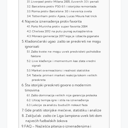
Liverpool protiv Milana 2005, čuvenih 3:3 i penali
Barcelona protiv PSG 6:1 i istorijska remontada
Roma protiv Barcelone 3:0 i neverica sveta
Tottenham protiv Ajaxa, Lucas Moura hat trick
Najveća iznenađenja protiv favorita
Porto Murinha protiv super favorita 2004
Chelsea 2012 na putu punog autsajderstva
Monaco generacija 2017 koja je izbacila giganate
Kladioničarski ugao: zašto se preokreti ne mogu
ignorisati
Zašto kvote ne mogu uvek predvideti psihološke
faktore
Live klađenje i momentum kao zlata vredni
signali
Market overreactions i realnost statistike
Tabela: primeri market reakcija tokom velikih
preokreta
Šta istorijski preokreti govore o modernim
timovima
Zašto dominacija velikih nije garancija prolaska
Uticaj tempa igre i stila na iznenađenja
Lekcije za analizu budućih nokaut faza
Gde pratiti istorijske mečeve, statistiku i analize
Zaključak: zašto će Liga šampiona uvek biti dom
najvećih fudbalskih šokova
FAQ – Najčešća pitanja o iznenađenjima i