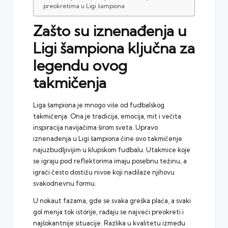
preokretima u Ligi šampiona
Zašto su iznenađenja u
Ligi šampiona ključna za
legendu ovog
takmičenja
Liga šampiona
je mnogo više od fudbalskog
takmičenja. Ona je tradicija, emocija, mit i večita
inspiracija navijačima širom sveta. Upravo
iznenađenja u Ligi šampiona čine ovo takmičenje
najuzbudljivijim u klupskom fudbalu. Utakmice koje
se igraju pod reflektorima imaju posebnu težinu, a
igrači često dostižu nivoe koji nadilaze njihovu
svakodnevnu formu.
U nokaut fazama, gde se svaka greška plaća, a svaki
gol menja tok istorije, rađaju se najveći preokreti i
najšokantnije situacije. Razlika u kvalitetu između