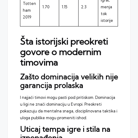
igrač
Totten
1.70
1.15
2:3
menja
ham
tok
2019
istorije
Šta istorijski preokreti
govore o modernim
timovima
Zašto dominacija velikih nije
garancija prolaska
I najjači timovi mogu pasti pod pritiskom. Dominacija
u ligi ne znači dominaciju u Evropi. Preokreti
pokazuju da mentalna snaga, disciplinovana taktika i
uloga publike mogu promeniti ishod.
Uticaj tempa igre i stila na
iznenađenja