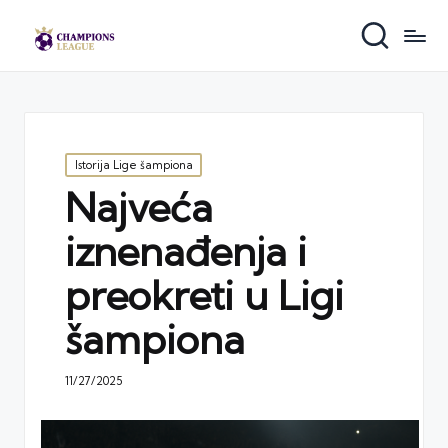
Posted
Istorija Lige šampiona
in
Najveća
iznenađenja i
preokreti u Ligi
šampiona
11/27/2025