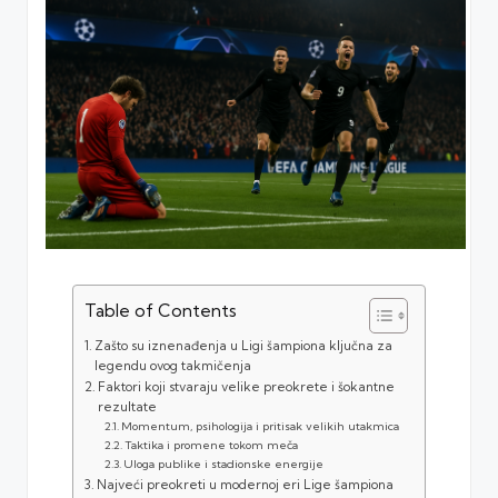
Table of Contents
Zašto su iznenađenja u Ligi šampiona ključna za
legendu ovog takmičenja
Faktori koji stvaraju velike preokrete i šokantne
rezultate
Momentum, psihologija i pritisak velikih utakmica
Taktika i promene tokom meča
Uloga publike i stadionske energije
Najveći preokreti u modernoj eri Lige šampiona