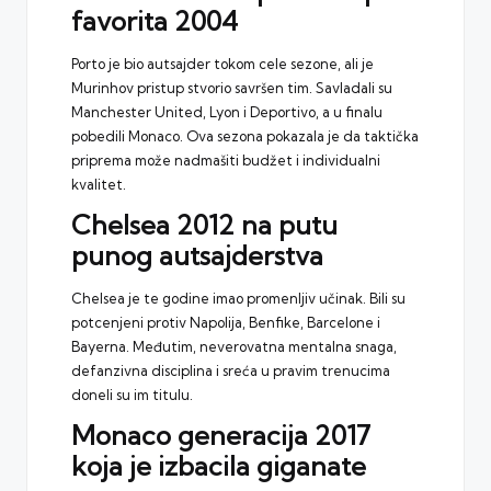
favorita 2004
Porto je bio autsajder tokom cele sezone, ali je
Murinhov pristup stvorio savršen tim. Savladali su
Manchester United, Lyon i Deportivo, a u finalu
pobedili Monaco. Ova sezona pokazala je da taktička
priprema može nadmašiti budžet i individualni
kvalitet.
Chelsea 2012 na putu
punog autsajderstva
Chelsea je te godine imao promenljiv učinak. Bili su
potcenjeni protiv Napolija, Benfike, Barcelone i
Bayerna. Međutim, neverovatna mentalna snaga,
defanzivna disciplina i sreća u pravim trenucima
doneli su im titulu.
Monaco generacija 2017
koja je izbacila giganate