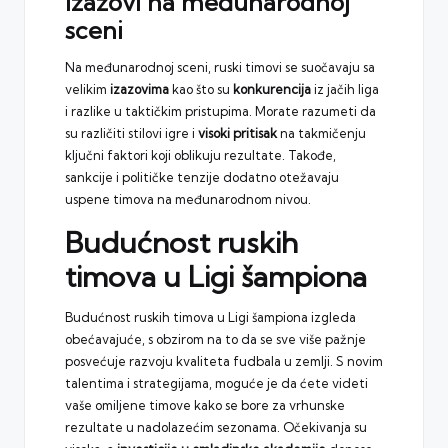
Izazovi na međunarodnoj
sceni
Na međunarodnoj sceni, ruski timovi se suočavaju sa
velikim
izazovima
kao što su
konkurencija
iz jačih liga
i razlike u taktičkim pristupima. Morate razumeti da
su različiti stilovi igre i
visoki pritisak
na takmičenju
ključni faktori koji oblikuju rezultate. Takođe,
sankcije i političke tenzije dodatno otežavaju
uspene timova na međunarodnom nivou.
Budućnost ruskih
timova u Ligi šampiona
Budućnost ruskih timova u Ligi šampiona izgleda
obećavajuće, s obzirom na to da se sve više pažnje
posvećuje razvoju kvaliteta fudbala u zemlji. S novim
talentima i strategijama, moguće je da ćete videti
vaše omiljene timove kako se bore za vrhunske
rezultate u nadolazećim sezonama. Očekivanja su