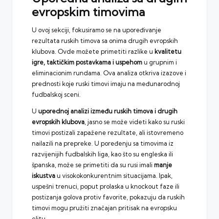
evropskim timovima
U ovoj sekciji, fokusiramo se na upoređivanje
rezultata ruskih timova sa onima drugih evropskih
klubova. Ovde možete primetiti razlike u
kvalitetu
igre, taktičkim postavkama i uspehom
u grupnim i
eliminacionim rundama. Ova analiza otkriva izazove i
prednosti koje ruski timovi imaju na međunarodnoj
fudbalskoj sceni.
U
uporednoj analizi između ruskih timova i drugih
evropskih klubova
, jasno se može videti kako su ruski
timovi postizali zapažene rezultate, ali istovremeno
nailazili na prepreke. U poređenju sa timovima iz
razvijenijih fudbalskih liga, kao što su engleska ili
španska, može se primetiti da su rusi imali
manje
iskustva
u visokokonkurentnim situacijama. Ipak,
uspešni trenuci, poput prolaska u knockout faze ili
postizanja golova protiv favorite, pokazuju da ruskih
timovi mogu pružiti značajan pritisak na evropsku
elitu.