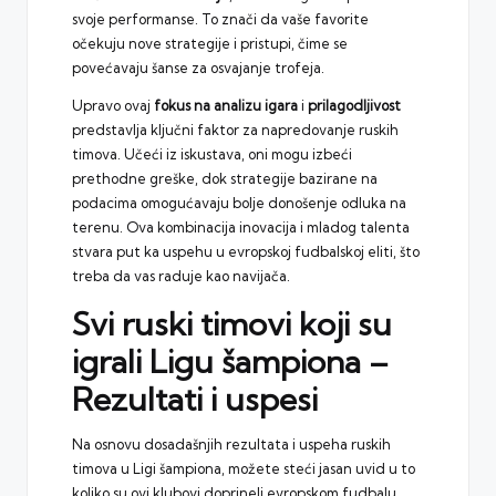
svoje performanse. To znači da vaše favorite
očekuju nove strategije i pristupi, čime se
povećavaju šanse za osvajanje trofeja.
Upravo ovaj
fokus na analizu igara
i
prilagodljivost
predstavlja ključni faktor za napredovanje ruskih
timova. Učeći iz iskustava, oni mogu izbeći
prethodne greške, dok strategije bazirane na
podacima omogućavaju bolje donošenje odluka na
terenu. Ova kombinacija inovacija i mladog talenta
stvara put ka uspehu u evropskoj fudbalskoj eliti, što
treba da vas raduje kao navijača.
Svi ruski timovi koji su
igrali Ligu šampiona –
Rezultati i uspesi
Na osnovu dosadašnjih rezultata i uspeha ruskih
timova u Ligi šampiona, možete steći jasan uvid u to
koliko su ovi klubovi doprineli evropskom fudbalu.