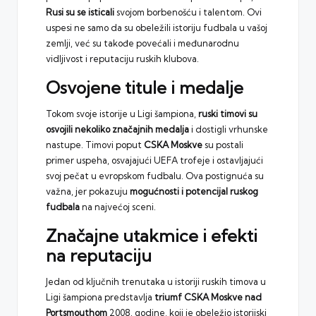
Rusi su se isticali
svojom borbenošću i talentom. Ovi
uspesi ne samo da su obeležili istoriju fudbala u vašoj
zemlji, već su takođe povećali i međunarodnu
vidljivost i reputaciju ruskih klubova.
Osvojene titule i medalje
Tokom svoje istorije u Ligi šampiona,
ruski timovi su
osvojili nekoliko značajnih medalja
i dostigli vrhunske
nastupe. Timovi poput
CSKA Moskve
su postali
primer uspeha, osvajajući
UEFA
trofeje i ostavljajući
svoj pečat u evropskom fudbalu. Ova postignuća su
važna, jer pokazuju
mogućnosti i potencijal ruskog
fudbala
na najvećoj sceni.
Značajne utakmice i efekti
na reputaciju
Jedan od ključnih trenutaka u istoriji ruskih timova u
Ligi šampiona predstavlja
triumf CSKA Moskve nad
Portsmouthom
2008. godine, koji je obeležio istorijski