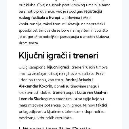
put kluba. Ovaj neuspeh protiv ruskog tima nije samo
osramotio protivnike, već je i podigao
reputaciju
ruskog fudbala u Evropi
. U uslovima teške
konkurencije, takvi trenuci ukazuju na napredak i
sposobnost timova da se bore na najvišem nivou, što
je dugoročno poboljšalo
percepciju domaćih klubova
širom sveta.
Ključni igrači i treneri
U Ligi šampiona,
ključni igrači
i treneri ruskih timova
imali su značajan uticaj na njihove rezultate. Pravi
lideri na terenu, kao što su
Andrej Aršavin
i
Aleksandar Kokorin
, doneli su timovima snagu i
kreativnost, dok su
treneri
poput
Luisa van Gaal-a
i
Leonida Sluckog
implementirali strategije koje su
maksimizovale potencijal ovih igrača. Njihovi
taktici
i
prilagodljivost u ključnim utakmicama doprineli su
postizanju vrhunskih rezultata.