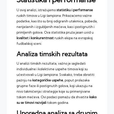
U ovoj analizi, istražujemo
statistiku i performanse
ruskih timova u Ligi šampiona. Prikazaćemo važne
podatke, kao što su broj odigranih utakmica, pobeda,
neriješenih i izgubljenih mečeva, kao i postignutih i
primljenih golova. Ova statistika pruža jasan uvid u
kvalitet i konkurentnost
ruskih ekipa na evropskoj
fudbalskoj sceni.
Analiza timskih rezultata
U analizi timskih rezultata, važno je sagledati
individualne i kolektivne uspehe timova koji su
učestvovali u Ligi šampiona. Svakako, treba obratiti
pažnju na
kategoričke uspehe
, poput prolazaka
grupne faze ili postignutih golova, koji ukazuju na
nivo takmičenja i strategije koje su primenjivane
tokom mečeva. Ovi podaci pomažu da shvatite
kako
su se timovi razvijali
tokom godina.
Uporedna analiza sa drugim