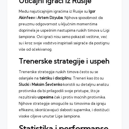
Uticajni igrači iz Rusije
Među najuticajnijim igračima iz Rusije su
Igor
Akinfeev
i
Artem Dzyuba
. Njihova sposobnost da
preuzmu odgovornost u ključnim momentima
doprinela je uspešnim nastupima ruskih timova u Ligi
šampiona. Ovi igrači nisu samo pokazali veštine, već
su i kroz svoje vođstvo inspirisali saigrače da postignu
više od očekivanog.
Trenerske strategije i uspeh
Trenerske strategije ruskih timova često su se
oslanjale na
taktiku i disciplinu
. Treneri kao što su
Slucki
i
Maksim Ševčenko
koristili su detaljnu analizu
protivnika da bi prilagodili svoje pristupe, što je
rezultiralo
uspesima
čak i protiv moćnih protivnika.
Njihove strategije omogućile su timovima da igraju
efikasno, iskorišćavajući slabosti suparnika, i dostižući
visoke ciljeve unutar Lige šampiona.
Statistika i performanse