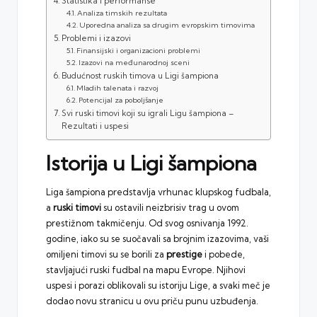
Statistika i performanse
Analiza timskih rezultata
Uporedna analiza sa drugim evropskim timovima
Problemi i izazovi
Finansijski i organizacioni problemi
Izazovi na međunarodnoj sceni
Budućnost ruskih timova u Ligi šampiona
Mladih talenata i razvoj
Potencijal za poboljšanje
Svi ruski timovi koji su igrali Ligu šampiona –
Rezultati i uspesi
Istorija u Ligi šampiona
Liga šampiona
predstavlja vrhunac klupskog fudbala,
a
ruski timovi
su ostavili neizbrisiv trag u ovom
prestižnom takmičenju. Od svog osnivanja 1992.
godine, iako su se suočavali sa brojnim izazovima, vaši
omiljeni timovi su se borili za
prestige
i pobede,
stavljajući ruski fudbal na mapu Evrope. Njihovi
uspesi i porazi oblikovali su istoriju Lige, a svaki meč je
dodao novu stranicu u ovu priču punu uzbuđenja.