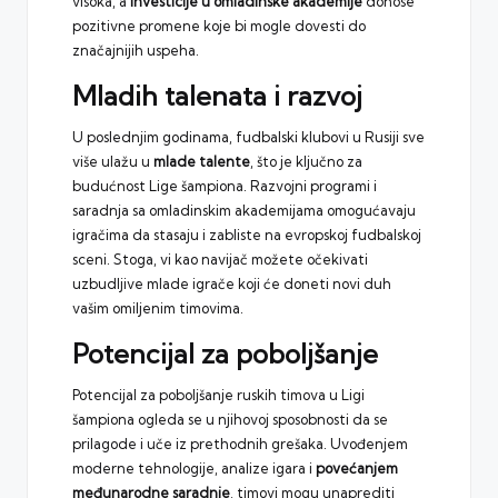
visoka, a
investicije u omladinske akademije
donose
pozitivne promene koje bi mogle dovesti do
značajnijih uspeha.
Mladih talenata i razvoj
U poslednjim godinama, fudbalski klubovi u Rusiji sve
više ulažu u
mlade talente
, što je ključno za
budućnost Lige šampiona. Razvojni programi i
saradnja sa omladinskim akademijama omogućavaju
igračima da stasaju i zabliste na evropskoj fudbalskoj
sceni. Stoga, vi kao navijač možete očekivati
uzbudljive mlade igrače koji će doneti novi duh
vašim omiljenim timovima.
Potencijal za poboljšanje
Potencijal za poboljšanje ruskih timova u Ligi
šampiona ogleda se u njihovoj sposobnosti da se
prilagode i uče iz prethodnih grešaka. Uvođenjem
moderne tehnologije, analize igara i
povećanjem
međunarodne saradnje
, timovi mogu unaprediti