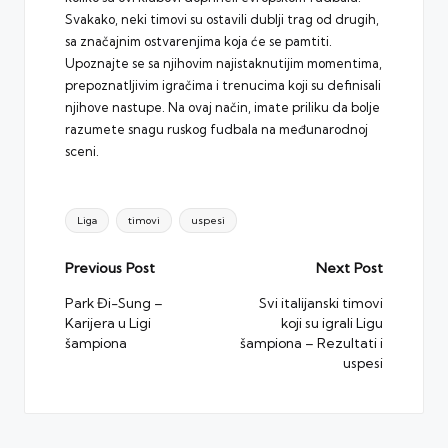
Svakako, neki timovi su ostavili dublji trag od drugih,
sa značajnim ostvarenjima koja će se pamtiti.
Upoznajte se sa njihovim najistaknutijim momentima,
prepoznatljivim igračima i trenucima koji su definisali
njihove nastupe. Na ovaj način, imate priliku da bolje
razumete snagu ruskog fudbala na međunarodnoj
sceni.
Tags:
Liga
timovi
uspesi
Post
Previous Post
Next Post
navigation
Park Đi-Sung –
Svi italijanski timovi
Karijera u Ligi
koji su igrali Ligu
šampiona
šampiona – Rezultati i
uspesi