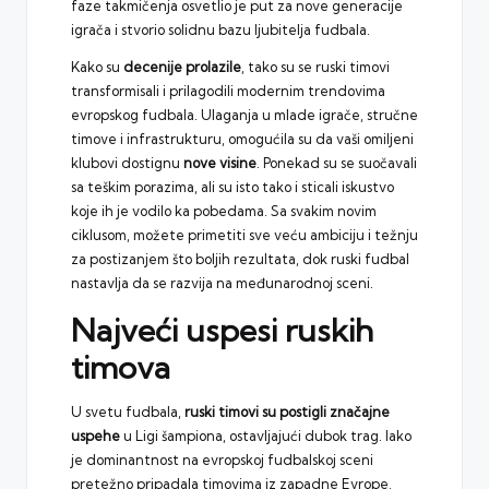
faze takmičenja osvetlio je put za nove generacije
igrača i stvorio solidnu bazu ljubitelja fudbala.
Kako su
decenije prolazile
, tako su se ruski timovi
transformisali i prilagodili modernim trendovima
evropskog fudbala. Ulaganja u mlade igrače, stručne
timove i infrastrukturu, omogućila su da vaši omiljeni
klubovi dostignu
nove visine
. Ponekad su se suočavali
sa teškim porazima, ali su isto tako i sticali iskustvo
koje ih je vodilo ka pobedama. Sa svakim novim
ciklusom, možete primetiti sve veću ambiciju i težnju
za postizanjem što boljih rezultata, dok ruski fudbal
nastavlja da se razvija na međunarodnoj sceni.
Najveći uspesi ruskih
timova
U svetu fudbala,
ruski timovi su postigli značajne
uspehe
u Ligi šampiona, ostavljajući dubok trag. Iako
je dominantnost na evropskoj fudbalskoj sceni
pretežno pripadala timovima iz zapadne Evrope,