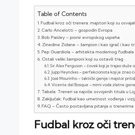
Table of Contents
Fudbal kroz oči trenera: majstori koji su osvaja
Carlo Ancelotti – gospodin Evropa
Bob Paisley – pionir evropskog uspeha
Zinedine Zidane – šampion i kao igrač i kao t
Pep Guardiola – arhitekta modernog fudbala
Ostali veliki šampioni koji su ostavili trag
Sir Alex Ferguson – čovek koji je trajao duže o
Jupp Heynckes – perfekcionista koji je znao č
José Mourinho – taktički genije i majstor pritis
Vicente del Bosque – mirni vođa zlatne gene
Tabela: Treneri sa najviše osvojenih titula u L
Zaključak: fudbal kao umetnost vođenja i vizi
FAQ – Često postavljana pitanja o trenerima 
Fudbal kroz oči trene