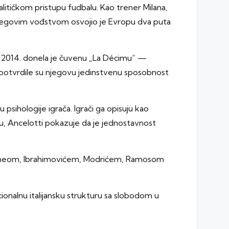
nalitičkom pristupu fudbalu. Kao trener Milana,
 njegovim vođstvom osvojio je Evropu dva puta
una 2014. donela je čuvenu „La Décimu“ —
.) potvrdile su njegovu jedinstvenu sposobnost
 psihologije igrača. Igrači ga opisuju kao
gru, Ancelotti pokazuje da je jednostavnost
idaneom, Ibrahimovićem, Modrićem, Ramosom
ionalnu italijansku strukturu sa slobodom u