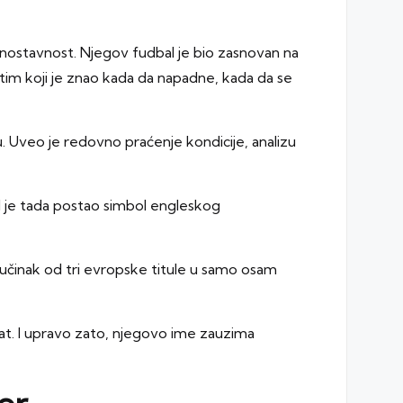
 jednostavnost. Njegov fudbal je bio zasnovan na
im koji je znao kada da napadne, kada da se
u. Uveo je redovno praćenje kondicije, analizu
l je tada postao simbol engleskog
 učinak od tri evropske titule u samo osam
ltat. I upravo zato, njegovo ime zauzima