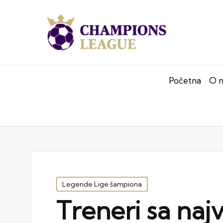
Početna
O 
Posted
Legende Lige šampiona
in
Treneri sa najv