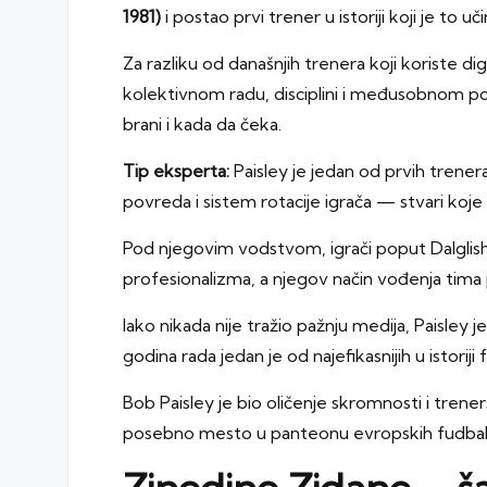
1981)
i postao prvi trener u istoriji koji je to uči
Za razliku od današnjih trenera koji koriste di
kolektivnom radu, disciplini i međusobnom p
brani i kada da čeka.
Tip eksperta:
Paisley je jedan od prvih trener
povreda i sistem rotacije igrača — stvari koje
Pod njegovim vodstvom, igrači poput Dalglis
profesionalizma, a njegov način vođenja tima
Iako nikada nije tražio pažnju medija, Paisle
godina rada jedan je od najefikasnijih u istoriji 
Bob Paisley je bio oličenje skromnosti i trener
posebno mesto u panteonu evropskih fudbals