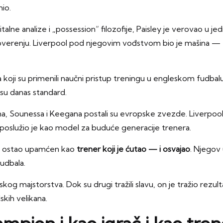
nio.
gitalne analize i „possession“ filozofije, Paisley je verovao u
overenju. Liverpool pod njegovim vođstvom bio je mašina — t
a koji su primenili naučni pristup treningu u engleskom fudbal
 su danas standard.
ha, Sounessa i Keegana postali su evropske zvezde. Liverpoo
 poslužio je kao model za buduće generacije trenera.
y je ostao upamćen kao
trener koji je ćutao — i osvajao
. Njegov
fudbala.
skog majstorstva. Dok su drugi tražili slavu, on je tražio rezu
kih velikana.