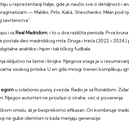
u u reprezentaciji Italije, gde je naučio sve o detaljnosti i a
 i pragmatizam — Maldini, Pirlo, Kaká, Shevchenko. Milan pod
og savršenstva“.
opu i sa
Real Madridom
, i to u dva različita perioda. Prva kr
da je postala deo madridskog mita. Druga i treća (2022. i 2024
 digitalne analitike i hiper-taktičkog fudbala.
anja isključivo na šeme i brojke. Njegova snaga je u razumevanju
kmicama visokog pritiska. U eri gde mnogi treneri komplikuju i
a egom
u svlačionici punoj zvezda. Radio je sa Ronaldom, Z
. Njegov autoritet ne proizlazi iz straha, već iz poverenja.
ičkom smislu, ali je besprekorno efikasan. On kombinuje tradic
ji ne gube identitet ni kada menjaju generacije.