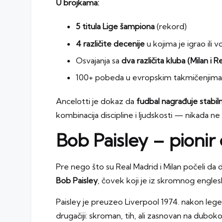
U brojkama:
5 titula Lige šampiona
(rekord)
4 različite decenije
u kojima je igrao ili v
Osvajanja sa
dva različita kluba (Milan i R
100+ pobeda u evropskim takmičenjima
Ancelotti je dokaz da
fudbal nagrađuje stabil
kombinacija discipline i ljudskosti — nikada ne 
Bob Paisley – pioni
Pre nego što su Real Madrid i Milan počeli d
Bob Paisley
, čovek koji je iz skromnog engle
Paisley je preuzeo Liverpool 1974. nakon leg
drugačiji: skroman, tih, ali zasnovan na dub