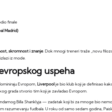
odio finale
eal Madrid)
nost, skromnost i znanje
. Dok mnogi treneri traže „novu filoz
izlazi iz mode.
r evropskog uspeha
a dominiraju Evropom,
Liverpool
je bio klub koji je definisao kak
skog grada stvorio tim koji je zavladao Evropom.
endarnog Billa Shanklyja — zadatak koji bi za mnoge bio nemo
okom razumevanju fudbala. U roku od samo sedam godina, Paisl