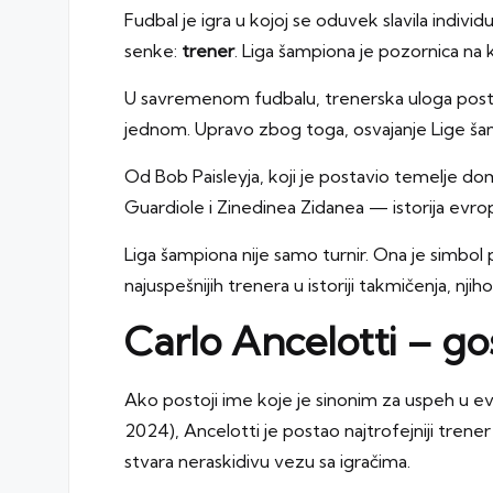
Fudbal je igra u kojoj se oduvek slavila individu
senke:
trener
.
Liga šampiona
je pozornica na ko
U savremenom fudbalu, trenerska uloga postala 
jednom. Upravo zbog toga, osvajanje Lige ša
Od Bob Paisleyja, koji je postavio temelje domi
Guardiole i Zinedinea Zidanea — istorija evro
Liga šampiona nije samo turnir. Ona je simbo
najuspešnijih trenera u istoriji takmičenja, njih
Carlo Ancelotti – g
Ako postoji ime koje je sinonim za uspeh u e
2024), Ancelotti je postao najtrofejniji trener u
stvara neraskidivu vezu sa igračima.