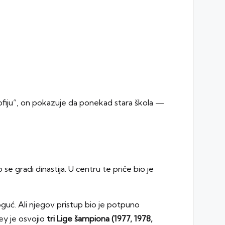
ofiju“, on pokazuje da ponekad stara škola —
o se gradi dinastija. U centru te priče bio je
guć. Ali njegov pristup bio je potpuno
ey je osvojio
tri Lige šampiona (1977, 1978,