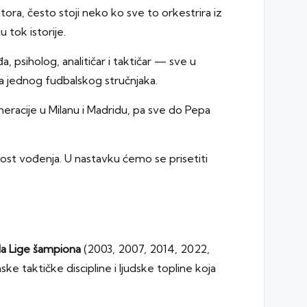
ektora, često stoji neko ko sve to orkestrira iz
u tok istorije.
 psiholog, analitičar i taktičar — sve u
 jednog fudbalskog stručnjaka.
eneracije u Milanu i Madridu, pa sve do Pepa
st vođenja. U nastavku ćemo se prisetiti
la Lige šampiona
(2003, 2007, 2014, 2022,
nske taktičke discipline i ljudske topline koja