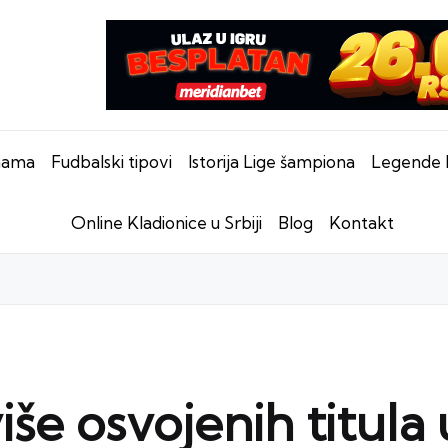
nama
Fudbalski tipovi
Istorija Lige šampiona
Legende 
Online Kladionice u Srbiji
Blog
Kontakt
iše osvojenih titula 