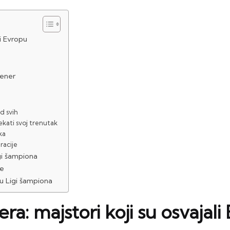
li Evropu
rener
d svih
ekati svoj trenutak
ka
racije
igi šampiona
je
u Ligi šampiona
ra: majstori koji su osvajal