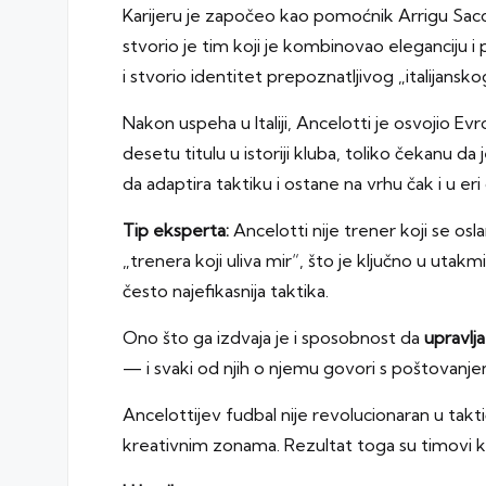
Karijeru je započeo kao pomoćnik Arrigu Sacchij
stvorio je tim koji je kombinovao eleganciju
i stvorio identitet prepoznatljivog „italijansk
Nakon uspeha u Italiji, Ancelotti je osvojio Evr
desetu titulu u istoriji kluba, toliko čekanu 
da adaptira taktiku i ostane na vrhu čak i u eri
Tip eksperta:
Ancelotti nije trener koji se osl
„trenera koji uliva mir“, što je ključno u uta
često najefikasnija taktika.
Ono što ga izdvaja je i sposobnost da
upravlj
— i svaki od njih o njemu govori s poštovanjem
Ancelottijev fudbal nije revolucionaran u takt
kreativnim zonama. Rezultat toga su timovi ko