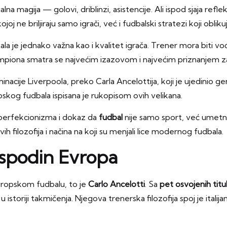
alna magija — golovi, driblinzi, asistencije. Ali ispod sjaja refl
joj ne briljiraju samo igrači, već i fudbalski stratezi koji oblikuj
je jednako važna kao i kvalitet igrača. Trener mora biti vođa,
mpiona smatra se najvećim izazovom i najvećim priznanjem za
nacije Liverpoola, preko Carla Ancelottija, koji je ujedinio g
pskog fudbala ispisana je rukopisom ovih velikana.
l perfekcionizma i dokaz da
fudbal
nije samo sport, već umetno
ovih filozofija i načina na koji su menjali lice modernog fudbala.
ospodin Evropa
vropskom fudbalu, to je
Carlo Ancelotti
. Sa
pet osvojenih titu
 istoriji takmičenja. Njegova trenerska filozofija spoj je italija