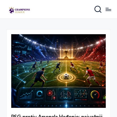
PSG protiv Arsenala klađenje: najvažniji