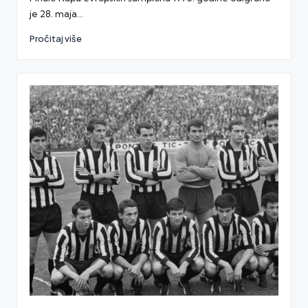
je 28. maja…
Pročitaj više